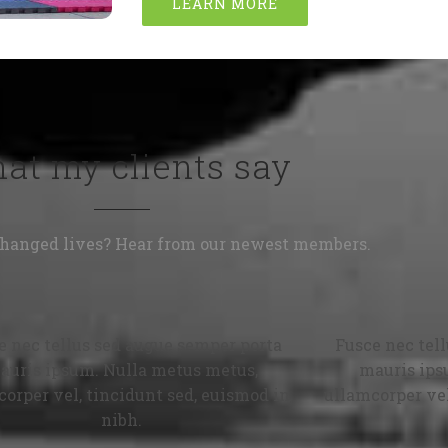
LEARN MORE
at my clients say
hanged lives? Hear from our newest members.
e nec tellus sed augue semper porta
Fusce nec tel
auris ipsum. Nulla metus metus,
mauris ips
orper vel, tincidunt sed, euismod in,
ullamcorper vel
nibh.