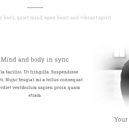
y body, quiet mind, open heart and vibrant spirit.
Mind and body in sync
la facilisi. Ut fringilla. Suspendisse
ti. Nunc feugiat mi a tellus consequat
rdiet vestibulum sapien proin quam
etiam.
Your