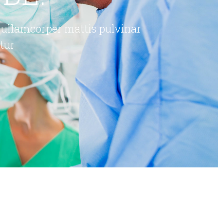
ec ullamcorper mattis pulvinar
tur