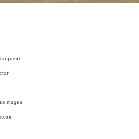
 torquent
itor
ctus magna
enean