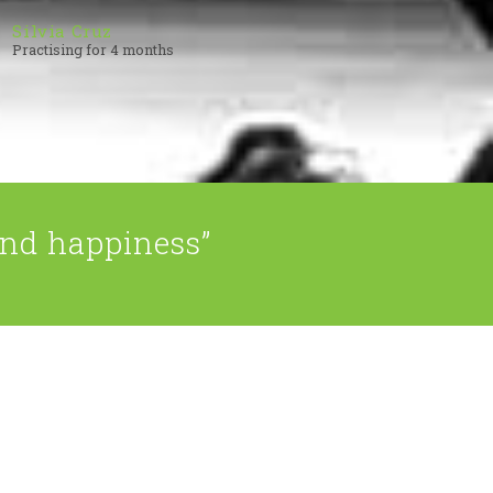
Silvia Cruz
Practising for 4 months
 and happiness”