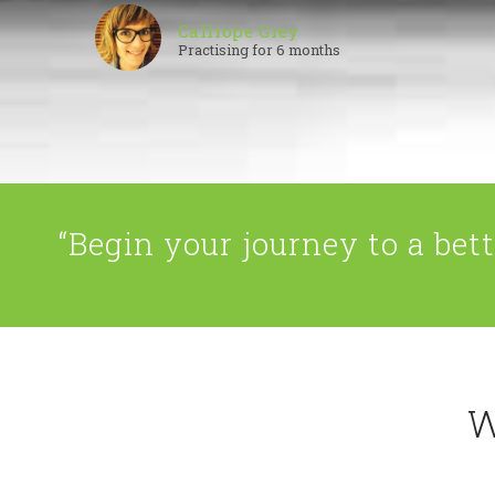
Calliope Grey
Practising for 6 months
“Begin your journey to a bett
W