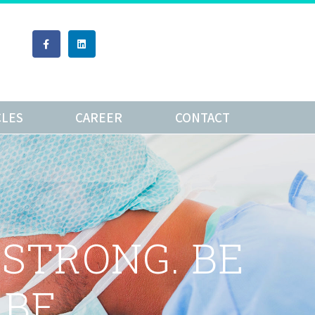
CLES
CAREER
CONTACT
 STRONG. BE
 BE.