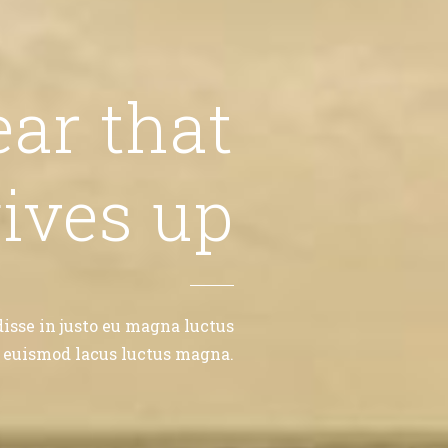
ear that
ives up
isse in justo eu magna luctus
r euismod lacus luctus magna.