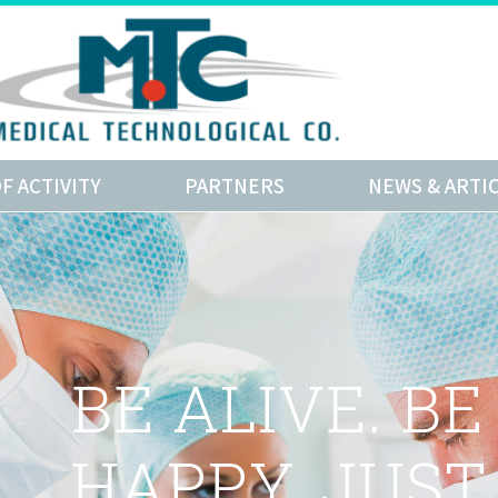
OF ACTIVITY
PARTNERS
NEWS & ARTI
BE ALIVE. BE
HAPPY. JUST