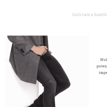
Cultivate a health
Nul
poten
impe