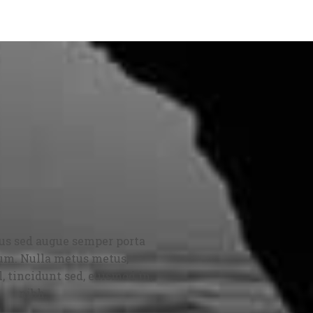
lus sed augue semper porta
um. Nulla metus metus,
, tincidunt sed, euismod in,
nibh.