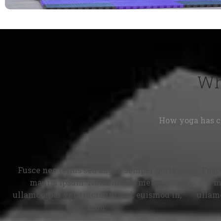
Wh
How yoga has c
Fusce nec tellus sed augue semper porta
Fusc
mauris ipsum. Nulla metus metus,
m
ullamcorper vel, tincidunt sed, euismod in,
ullamc
nibh.