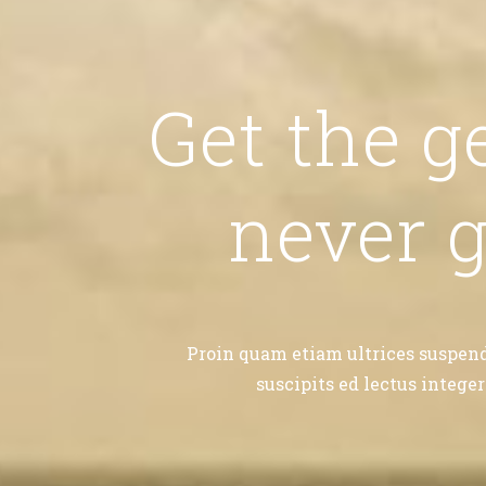
Get the g
never g
Proin quam etiam ultrices suspend
suscipits ed lectus intege