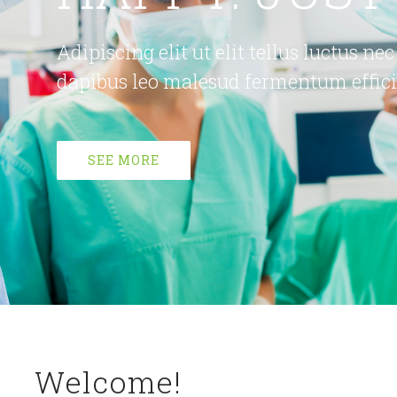
Adipiscing elit ut elit tellus luctus n
dapibus leo malesud fermentum effici
SEE MORE
Welcome!