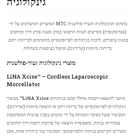
גינקולוגיה
המוצרים המשווקים על ידי MTC בתחום הגינקולוגיה הזעיר-פולשנית
(אנדוסקופית) מסייעים לצוות הרפואי במתן מענה פורץ דרך ומתקדם
במגוון טיפולים, לרבות בניתוחים לפרוסקופיים מתקדמים לכריתות רחם,
כריתות מיומות (שרירנים) וטיפול בציסטות בשחלות.
מוצרי גינקולוגיה זעיר-פולשנית
LiNA Xcise™ – Cordless Laparoscopic
Morcellator
מיועד להוצאת רקמות מחלל הבטן בניתוחים
™LiNA Xcise
מכשיר
גינקולוגיים לפרוסקופיים של כריתת רחם או הוצאת מיומות (שרירנים).
המכשיר פועל באיבר המנותח על ידי שימוש בסכין פנימית המסתובבת
במהירות גבוהה, ומאפשרת הוצאה של פרוסות רקמה דרך החתכים
הזעירים הקיימים בניתוח הלפרוסקופי. המכשיר בנוי כיחידה אחת, מוכן