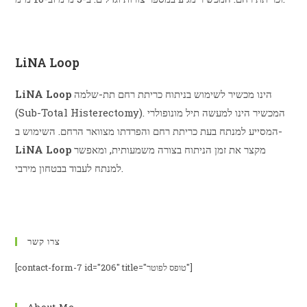
לפרטים נוספים על ™LiNA PowerBlade
LiNA Loop
הינו מכשיר לשימוש בניתוח כריתת רחם תת-שלמה
LiNA Loop
(Sub-Total Histerectomy). המכשיר הינו למעשה תיל מונופולרי
המסייע למנתח בעת כריתת רחם והפרדתו מצוואר הרחם. השימוש ב-
מקצר את זמן הניתוח בצורה משמעותית, ומאפשר
LiNA Loop
למנתח לעבוד בבטחון מירבי.
לפרטים נוספים על LiNA Loop
צרו קשר
[contact-form-7 id="206" title="טופס לפוטר"]