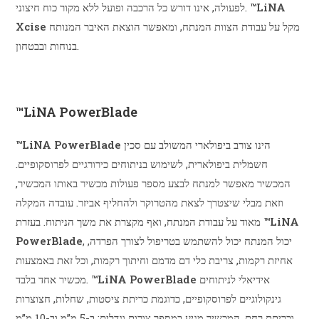
™LiNA
לפעולה, אינו דורש כל הרכבה ופועל ללא מקור כוח חיצוני.
מקל על עבודת הצוות המנתח, ומאפשר הוצאת האיבר המנותח
Xcise
בנוחות ובבטחון.
לפרטים נוספים על ™LiNA Xcise
™LiNA PowerBlade
הינו צורב ביפולארי המשולב עם סכין
™LiNA PowerBlade
חשמלית ביפולארית, לשימוש בניתוחים כירורגיים לפרוסקופיים.
המכשיר מאפשר למנתח לבצע מספר פעולות מכשיר באותו המכשיר,
וזאת מבלי שיצטרך לצאת מהטרוקר ולהחליף אביזר. עובדה המקלה
™LiNA
מאוד על עבודת המנתח, ואף מקצרת את משך הניתוח. בעזרת
, יכול המנתח יכול להשתמש בטריפול לצורך הפרדה,
PowerBlade
אחיזת רקמות, צריבת כלי דם מדמם וחיתוך רקמות, וכל זאת באמצעות
אידיאלי לניתוחים
™LiNA PowerBlade
מכשיר אחד בלבד.
גינקולוגיים לפרוסקופיים, כדוגמת כריתת ציסטות, שחלות, חצוצרות
וכריתת רחם. המכשיר מגיע במספר צורות וגדלים: ב-5 מ”מ וב-10 מ”מ.