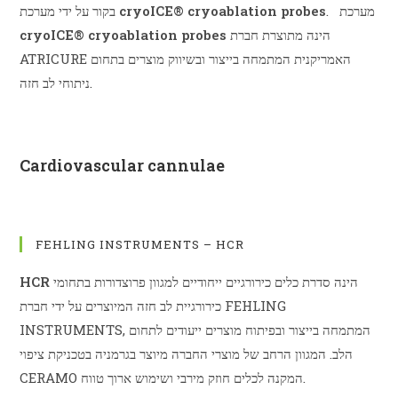
. מערכת
cryoICE® cryoablation probes
בקור על ידי מערכת
הינה מתוצרת חברת
cryoICE® cryoablation probes
ATRICURE האמריקנית המתמחה בייצור ובשיווק מוצרים בתחום
ניתוחי לב חזה.
לפרטים נוספים על מערכת cryoICE® cryoablation probes
Cardiovascular cannulae
לפרטים נוספים על מערכת Cardiovascular cannulae
FEHLING INSTRUMENTS – HCR
הינה סדרת כלים כירורגיים ייחודיים למגוון פרוצדורות בתחומי
HCR
כירורגיית לב חזה המיוצרים על ידי חברת FEHLING
INSTRUMENTS, המתמחה בייצור ובפיתוח מוצרים ייעודים לתחום
הלב. המגוון הרחב של מוצרי החברה מיוצר בגרמניה בטכניקת ציפוי
CERAMO המקנה לכלים חוזק מירבי ושימוש ארוך טווח.