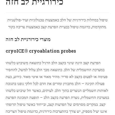
כירורגיית לב חזה
טיפול במחלות כירורגיות של הלב באמצעות טכנולוגיות זעיר-פולשניות
מתקדמות, כדוגמת טיפול בבעיית הפרעת קצב באמצעות צריבה בקור.
מוצרי כירורגיית לב חזה
cryoICE® cryoablation probes
הפרעת קצב הינה שינוי בקצב הלב הרגיל כתוצאה משיבוש כלשהו
במערכת החשמלית של הלב. כתוצאה מכך הלב עלול למשל, להחסיר
פעימה או לפעום בקצב לא סדיר: מהיר מאוד או איטי מאוד. כידוע, בעת
פעולה תקינה – הלב מתכווץ ומזרים את הדם לכל חלקי גופנו בתגובה
לאותות חשמליים הנוצרים בתוך הלב. לעיתים, כאשר חל שיבוש כלשהו
במערכת החשמלית, נוצרת הפרעה בקצב הלב – תופעה המכונה הפרעת
קצב. במקרים מסוימים של הפרעות קצב, ובייחוד כאשר טיפול תרופתי
איננו יעיל מספיק, יש צורך בהתערבות כירורגית, כדוגמת טיפול הצריבה